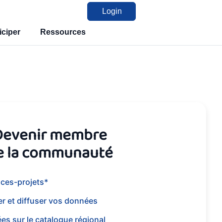
Login
iciper
Ressources
Devenir membre
e la communauté
ces-projets*
er et diffuser vos données
es sur le catalogue régional