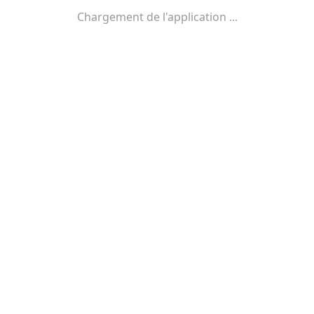
Loading...
Chargement de l'application ...
Propulsé par
mviewer